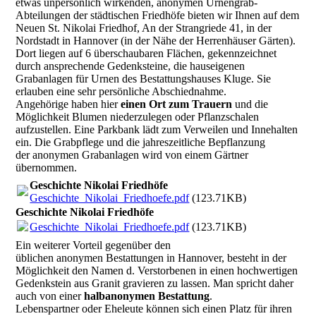
etwas unpersönlich wirkenden, anonymen Urnengrab-
Abteilungen der städtischen Friedhöfe bieten wir Ihnen auf dem
Neuen St. Nikolai Friedhof, An der Strangriede 41, in der
Nordstadt in Hannover (in der Nähe der Herrenhäuser Gärten).
Dort liegen auf 6 überschaubaren Flächen, gekennzeichnet
durch ansprechende Gedenksteine, die hauseigenen
Grabanlagen für Urnen des Bestattungshauses Kluge. Sie
erlauben eine sehr persönliche Abschiednahme.
Angehörige haben hier
einen Ort zum Trauern
und die
Möglichkeit Blumen niederzulegen oder Pflanzschalen
aufzustellen. Eine Parkbank lädt zum Verweilen und Innehalten
ein. Die Grabpflege und die jahreszeitliche Bepflanzung
der anonymen Grabanlagen wird von einem Gärtner
übernommen.
Geschichte Nikolai Friedhöfe
Geschichte_Nikolai_Friedhoefe.pdf
(123.71KB)
Geschichte Nikolai Friedhöfe
Geschichte_Nikolai_Friedhoefe.pdf
(123.71KB)
Ein weiterer Vorteil gegenüber den
üblichen anonymen Bestattungen in Hannover, besteht in der
Möglichkeit den Namen d. Verstorbenen in einen hochwertigen
Gedenkstein aus Granit gravieren zu lassen. Man spricht daher
auch von einer
halbanonymen Bestattung
.
Lebenspartner oder Eheleute können sich einen Platz für ihren